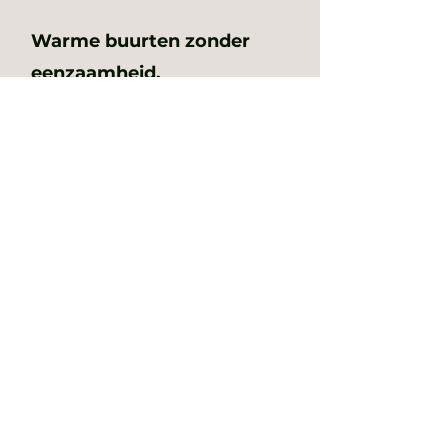
Warme buurten zonder
eenzaamheid.
Concrete actie: Organiseren van
BuurtOntmoetingsNetwerken
(BON’s)
10
Zorgzaam Anzegem
Concrete actie: Uitrollen van
sociaal restaurant en
dienstencentrum.
11