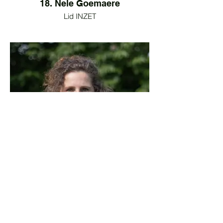
18. Nele Goemaere
Lid INZET
19. Joni Coysman
Lid INZET