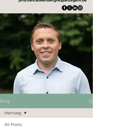
jens.vancauwenberghe@anzegem.be
Blog
Heirweg
All Posts