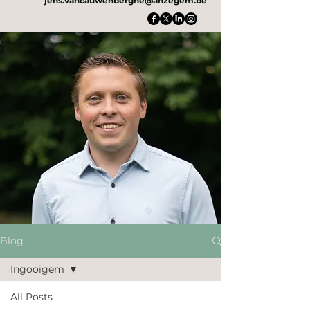
jens.vancauwenberghe@anzegem.be
Blog
Ingooigem
All Posts